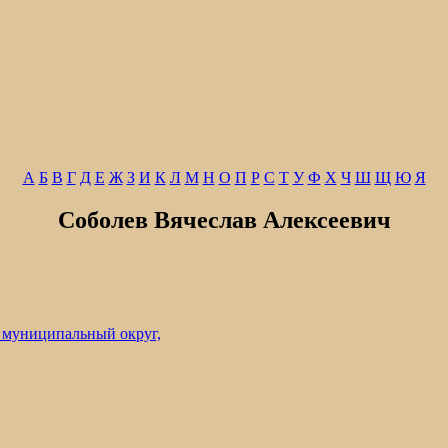
А
Б
В
Г
Д
Е
Ж
З
И
К
Л
М
Н
О
П
Р
С
Т
У
Ф
Х
Ч
Ш
Щ
Ю
Я
Соболев Вячеслав Алексеевич
 муниципальный округ,