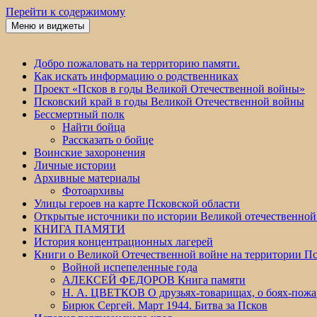
Перейти к содержимому
Меню и виджеты
Победа 60
Добро пожаловать на территорию памяти.
Как искать информацию о родственниках
Проект «Псков в годы Великой Отечественной войны»
Псковский край в годы Великой Отечественной войны
Бессмертный полк
Найти бойца
Рассказать о бойце
Воинские захоронения
Личные истории
Архивные материалы
Фотоархивы
Улицы героев на карте Псковской области
Открытые источники по истории Великой отечественной
КНИГА ПАМЯТИ
История концентрационных лагерей
Книги о Великой Отечественной войне на территории Пс
Войной испепеленные года
АЛЕКСЕЙ ФЕДОРОВ Книга памяти
Н. А. ЦВЕТКОВ О друзьях-товарищах, о боях-по
Бирюк Сергей. Март 1944. Битва за Псков