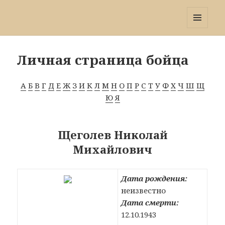
Победа 60
МЕНЮ
И
ВИДЖЕТЫ
Личная страница бойца
А
Б
В
Г
Д
Е
Ж
З
И
К
Л
М
Н
О
П
Р
С
Т
У
Ф
Х
Ч
Ш
Щ
Ю
Я
Щеголев Николай
Михайлович
Дата рождения:
неизвестно
Дата смерти:
12.10.1943