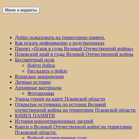
Перейти
к
Меню и виджеты
Победа 60
содержимому
Добро пожаловать на территорию памяти.
Как искать информацию о родственниках
Проект «Псков в годы Великой Отечественной войны»
Псковский край в годы Великой Отечественной войны
Бессмертный полк
Найти бойца
Рассказать о бойце
Воинские захоронения
Личные истории
Архивные материалы
Фотоархивы
Улицы героев на карте Псковской области
Открытые источники по истории Великой
отечественной войны на территории Псковской области
КНИГА ПАМЯТИ
История концентрационных лагерей
Книги о Великой Отечественной войне на территории
Псковской области.
Войной испепеленные года