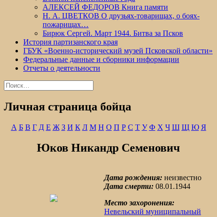
АЛЕКСЕЙ ФЕДОРОВ Книга памяти
Н. А. ЦВЕТКОВ О друзьях-товарищах, о боях-
пожарищах…
Бирюк Сергей. Март 1944. Битва за Псков
История партизанского края
ГБУК «Военно-исторический музей Псковской области»
Федеральные данные и сборники информации
Отчеты о деятельности
Найти:
Личная страница бойца
А
Б
В
Г
Д
Е
Ж
З
И
К
Л
М
Н
О
П
Р
С
Т
У
Ф
Х
Ч
Ш
Щ
Ю
Я
Юков Никандр Семенович
Дата рождения:
неизвестно
Дата смерти:
08.01.1944
Место захоронения:
Невельский муниципальный