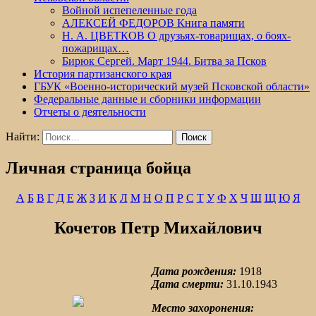
Войной испепеленные года
АЛЕКСЕЙ ФЕДОРОВ Книга памяти
Н. А. ЦВЕТКОВ О друзьях-товарищах, о боях-
пожарищах…
Бирюк Сергей. Март 1944. Битва за Псков
История партизанского края
ГБУК «Военно-исторический музей Псковской области»
Федеральные данные и сборники информации
Отчеты о деятельности
Найти:
Личная страница бойца
А
Б
В
Г
Д
Е
Ж
З
И
К
Л
М
Н
О
П
Р
С
Т
У
Ф
Х
Ч
Ш
Щ
Ю
Я
Кочетов Петр Михайлович
Дата рождения:
1918
Дата смерти:
31.10.1943
Место захоронения: