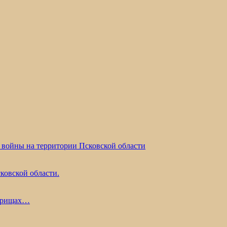
 войны на территории Псковской области
ковской области.
жарищах…