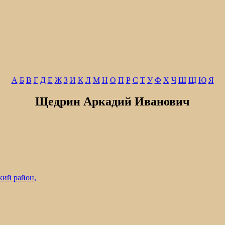
А
Б
В
Г
Д
Е
Ж
З
И
К
Л
М
Н
О
П
Р
С
Т
У
Ф
Х
Ч
Ш
Щ
Ю
Я
Щедрин Аркадий Иванович
кий район,