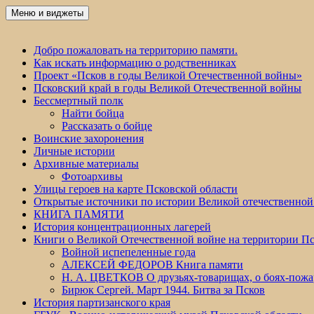
Перейти
Меню и виджеты
Победа 60
к
содержимому
Добро пожаловать на территорию памяти.
Как искать информацию о родственниках
Проект «Псков в годы Великой Отечественной войны»
Псковский край в годы Великой Отечественной войны
Бессмертный полк
Найти бойца
Рассказать о бойце
Воинские захоронения
Личные истории
Архивные материалы
Фотоархивы
Улицы героев на карте Псковской области
Открытые источники по истории Великой отечественной
КНИГА ПАМЯТИ
История концентрационных лагерей
Книги о Великой Отечественной войне на территории Пс
Войной испепеленные года
АЛЕКСЕЙ ФЕДОРОВ Книга памяти
Н. А. ЦВЕТКОВ О друзьях-товарищах, о боях-по
Бирюк Сергей. Март 1944. Битва за Псков
История партизанского края