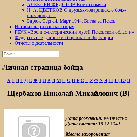
АЛЕКСЕЙ ФЕДОРОВ Книга памяти
Н. А. ЦВЕТКОВ О друзьях-товарищах, о боях-
пожарищах…
Бирюк Сергей. Март 1944. Битва за Псков
История партизанского края
ГБУК «Военно-исторический музей Псковской области»
Федеральные данные и сборники информации
Отчеты о деятельности
Найти:
Личная страница бойца
А
Б
В
Г
Д
Е
Ж
З
И
К
Л
М
Н
О
П
Р
С
Т
У
Ф
Х
Ч
Ш
Щ
Ю
Я
Щербаков Николай Михайлович (В)
Дата рождения:
неизвестно
Дата смерти:
18.12.1943
Место захоронения: