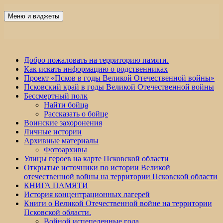
Перейти
к
Меню и виджеты
Победа 60
содержимому
Добро пожаловать на территорию памяти.
Как искать информацию о родственниках
Проект «Псков в годы Великой Отечественной войны»
Псковский край в годы Великой Отечественной войны
Бессмертный полк
Найти бойца
Рассказать о бойце
Воинские захоронения
Личные истории
Архивные материалы
Фотоархивы
Улицы героев на карте Псковской области
Открытые источники по истории Великой
отечественной войны на территории Псковской области
КНИГА ПАМЯТИ
История концентрационных лагерей
Книги о Великой Отечественной войне на территории
Псковской области.
Войной испепеленные года