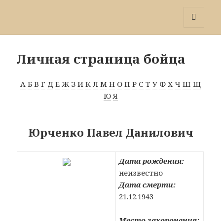
Победа 60
МЕНЮ
И
ВИДЖЕТЫ
Личная страница бойца
А
Б
В
Г
Д
Е
Ж
З
И
К
Л
М
Н
О
П
Р
С
Т
У
Ф
Х
Ч
Ш
Щ
Ю
Я
Юрченко Павел Данилович
Дата рождения:
неизвестно
Дата смерти:
21.12.1943
Место захоронения: