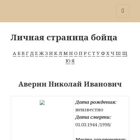
Победа 60
МЕНЮ
И
ВИДЖЕТЫ
Личная страница бойца
А
Б
В
Г
Д
Е
Ж
З
И
К
Л
М
Н
О
П
Р
С
Т
У
Ф
Х
Ч
Ш
Щ
Ю
Я
Аверин Николай Иванович
Дата рождения:
неизвестно
Дата смерти:
01.03.1944 /1998/
Место захоронения: