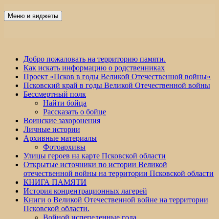
Перейти
к
Меню и виджеты
Победа 60
содержимому
Добро пожаловать на территорию памяти.
Как искать информацию о родственниках
Проект «Псков в годы Великой Отечественной войны»
Псковский край в годы Великой Отечественной войны
Бессмертный полк
Найти бойца
Рассказать о бойце
Воинские захоронения
Личные истории
Архивные материалы
Фотоархивы
Улицы героев на карте Псковской области
Открытые источники по истории Великой
отечественной войны на территории Псковской области
КНИГА ПАМЯТИ
История концентрационных лагерей
Книги о Великой Отечественной войне на территории
Псковской области.
Войной испепеленные года