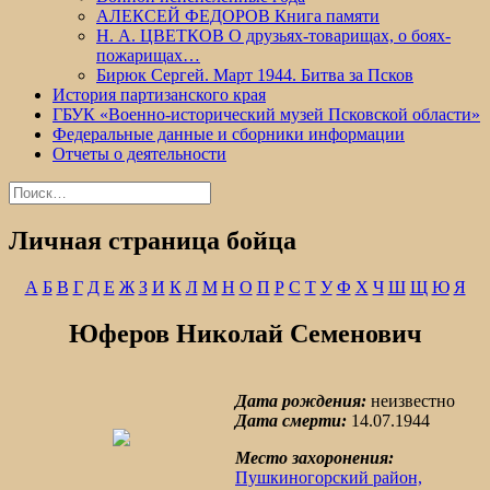
АЛЕКСЕЙ ФЕДОРОВ Книга памяти
Н. А. ЦВЕТКОВ О друзьях-товарищах, о боях-
пожарищах…
Бирюк Сергей. Март 1944. Битва за Псков
История партизанского края
ГБУК «Военно-исторический музей Псковской области»
Федеральные данные и сборники информации
Отчеты о деятельности
Найти:
Личная страница бойца
А
Б
В
Г
Д
Е
Ж
З
И
К
Л
М
Н
О
П
Р
С
Т
У
Ф
Х
Ч
Ш
Щ
Ю
Я
Юферов Николай Семенович
Дата рождения:
неизвестно
Дата смерти:
14.07.1944
Место захоронения:
Пушкиногорский район,