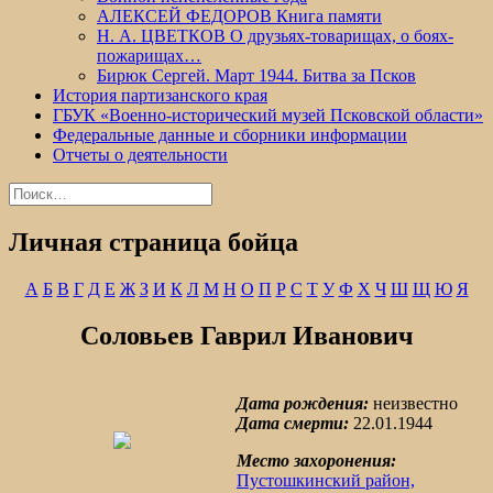
АЛЕКСЕЙ ФЕДОРОВ Книга памяти
Н. А. ЦВЕТКОВ О друзьях-товарищах, о боях-
пожарищах…
Бирюк Сергей. Март 1944. Битва за Псков
История партизанского края
ГБУК «Военно-исторический музей Псковской области»
Федеральные данные и сборники информации
Отчеты о деятельности
Найти:
Личная страница бойца
А
Б
В
Г
Д
Е
Ж
З
И
К
Л
М
Н
О
П
Р
С
Т
У
Ф
Х
Ч
Ш
Щ
Ю
Я
Соловьев Гаврил Иванович
Дата рождения:
неизвестно
Дата смерти:
22.01.1944
Место захоронения:
Пустошкинский район,