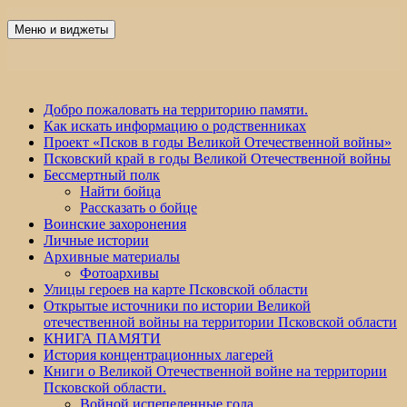
Перейти
к
Меню и виджеты
Победа 60
содержимому
Добро пожаловать на территорию памяти.
Как искать информацию о родственниках
Проект «Псков в годы Великой Отечественной войны»
Псковский край в годы Великой Отечественной войны
Бессмертный полк
Найти бойца
Рассказать о бойце
Воинские захоронения
Личные истории
Архивные материалы
Фотоархивы
Улицы героев на карте Псковской области
Открытые источники по истории Великой
отечественной войны на территории Псковской области
КНИГА ПАМЯТИ
История концентрационных лагерей
Книги о Великой Отечественной войне на территории
Псковской области.
Войной испепеленные года