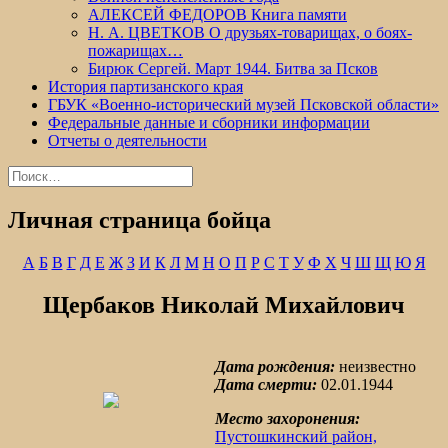
АЛЕКСЕЙ ФЕДОРОВ Книга памяти
Н. А. ЦВЕТКОВ О друзьях-товарищах, о боях-
пожарищах…
Бирюк Сергей. Март 1944. Битва за Псков
История партизанского края
ГБУК «Военно-исторический музей Псковской области»
Федеральные данные и сборники информации
Отчеты о деятельности
Найти:
Личная страница бойца
А
Б
В
Г
Д
Е
Ж
З
И
К
Л
М
Н
О
П
Р
С
Т
У
Ф
Х
Ч
Ш
Щ
Ю
Я
Щербаков Николай Михайлович
Дата рождения:
неизвестно
Дата смерти:
02.01.1944
Место захоронения:
Пустошкинский район,