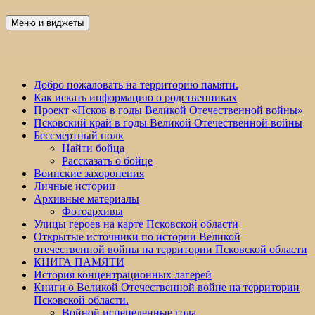
Перейти
к
Меню и виджеты
Победа 60
содержимому
Добро пожаловать на территорию памяти.
Как искать информацию о родственниках
Проект «Псков в годы Великой Отечественной войны»
Псковский край в годы Великой Отечественной войны
Бессмертный полк
Найти бойца
Рассказать о бойце
Воинские захоронения
Личные истории
Архивные материалы
Фотоархивы
Улицы героев на карте Псковской области
Открытые источники по истории Великой
отечественной войны на территории Псковской области
КНИГА ПАМЯТИ
История концентрационных лагерей
Книги о Великой Отечественной войне на территории
Псковской области.
Войной испепеленные года