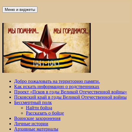
Перейти
к
Меню и виджеты
Победа 60
содержимому
Добро пожаловать на территорию памяти.
Как искать информацию о родственниках
Проект «Псков в годы Великой Отечественной войны»
Псковский край в годы Великой Отечественной войны
Бессмертный полк
Найти бойца
Рассказать о бойце
Воинские захоронения
Личные истории
Архивные материалы