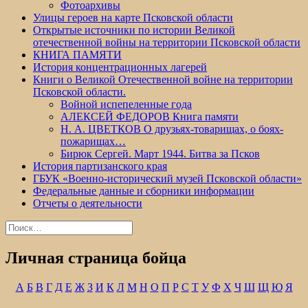
Фотоархивы
Улицы героев на карте Псковской области
Открытые источники по истории Великой
отечественной войны на территории Псковской области
КНИГА ПАМЯТИ
История концентрационных лагерей
Книги о Великой Отечественной войне на территории
Псковской области.
Войной испепеленные года
АЛЕКСЕЙ ФЕДОРОВ Книга памяти
Н. А. ЦВЕТКОВ О друзьях-товарищах, о боях-
пожарищах…
Бирюк Сергей. Март 1944. Битва за Псков
История партизанского края
ГБУК «Военно-исторический музей Псковской области»
Федеральные данные и сборники информации
Отчеты о деятельности
Найти:
Личная страница бойца
А
Б
В
Г
Д
Е
Ж
З
И
К
Л
М
Н
О
П
Р
С
Т
У
Ф
Х
Ч
Ш
Щ
Ю
Я