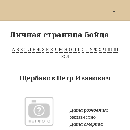
Победа 60
МЕНЮ
И
ВИДЖЕТЫ
Личная страница бойца
А
Б
В
Г
Д
Е
Ж
З
И
К
Л
М
Н
О
П
Р
С
Т
У
Ф
Х
Ч
Ш
Щ
Ю
Я
Щербаков Петр Иванович
Дата рождения:
неизвестно
Дата смерти: