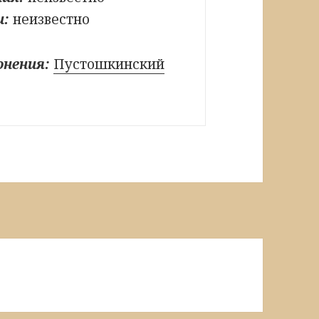
и:
неизвестно
онения:
Пустошкинский