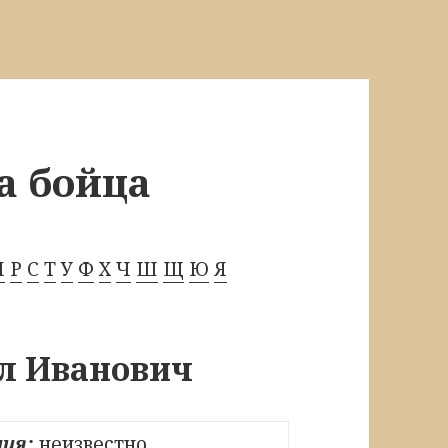
а бойца
П
Р
С
Т
У
Ф
Х
Ч
Ш
Щ
Ю
Я
л Иванович
ия:
неизвестно