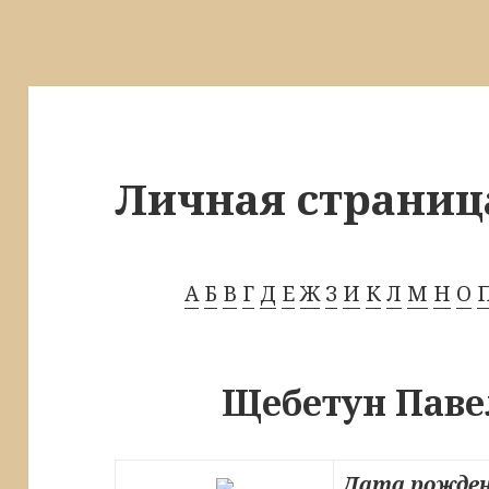
Личная страниц
А
Б
В
Г
Д
Е
Ж
З
И
К
Л
М
Н
О
Щебетун Паве
Дата рожден