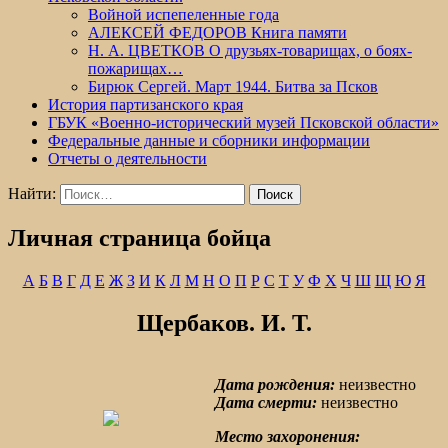
Войной испепеленные года
АЛЕКСЕЙ ФЕДОРОВ Книга памяти
Н. А. ЦВЕТКОВ О друзьях-товарищах, о боях-
пожарищах…
Бирюк Сергей. Март 1944. Битва за Псков
История партизанского края
ГБУК «Военно-исторический музей Псковской области»
Федеральные данные и сборники информации
Отчеты о деятельности
Найти:
Личная страница бойца
А
Б
В
Г
Д
Е
Ж
З
И
К
Л
М
Н
О
П
Р
С
Т
У
Ф
Х
Ч
Ш
Щ
Ю
Я
Щербаков. И. Т.
Дата рождения:
неизвестно
Дата смерти:
неизвестно
Место захоронения: