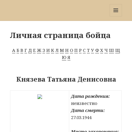
Победа 60
МЕНЮ
И
ВИДЖЕТЫ
Личная страница бойца
А
Б
В
Г
Д
Е
Ж
З
И
К
Л
М
Н
О
П
Р
С
Т
У
Ф
Х
Ч
Ш
Щ
Ю
Я
Князева Татьяна Денисовна
Дата рождения:
неизвестно
Дата смерти:
27.03.1944
Место захоронения: