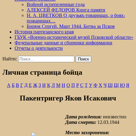
Войной испепеленные года
АЛЕКСЕЙ ФЕДОРОВ Книга памяти
Н. А. ЦВЕТКОВ О друзьях-товарищах, о боях-
пожарищах…
Бирюк Сергей. Март 1944. Битва за Псков
История партизанского края
ГБУК «Военно-исторический музей Псковской области»
Федеральные данные и сборники информации
Отчеты о деятельности
Найти:
Личная страница бойца
А
Б
В
Г
Д
Е
Ж
З
И
К
Л
М
Н
О
П
Р
С
Т
У
Ф
Х
Ч
Ш
Щ
Ю
Я
Пакентригер Яков Исакович
Дата рождения:
неизвестно
Дата смерти:
12.03.1944
Место захоронения: