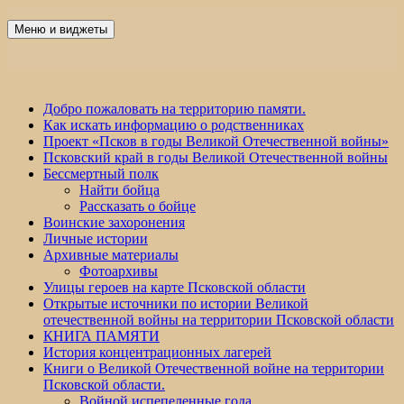
Перейти
к
Меню и виджеты
Победа 60
содержимому
Добро пожаловать на территорию памяти.
Как искать информацию о родственниках
Проект «Псков в годы Великой Отечественной войны»
Псковский край в годы Великой Отечественной войны
Бессмертный полк
Найти бойца
Рассказать о бойце
Воинские захоронения
Личные истории
Архивные материалы
Фотоархивы
Улицы героев на карте Псковской области
Открытые источники по истории Великой
отечественной войны на территории Псковской области
КНИГА ПАМЯТИ
История концентрационных лагерей
Книги о Великой Отечественной войне на территории
Псковской области.
Войной испепеленные года