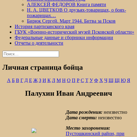
АЛЕКСЕЙ ФЕДОРОВ Книга памяти
Н. А. ЦВЕТКОВ О друзьях-товарищах, о боях-
пожарищах…
Бирюк Сергей. Март 1944. Битва за Псков
История партизанского края
ГБУК «Военно-исторический музей Псковской области»
Федеральные данные и сборники информации
Отчеты о деятельности
Найти:
Личная страница бойца
А
Б
В
Г
Д
Е
Ж
З
И
К
Л
М
Н
О
П
Р
С
Т
У
Ф
Х
Ч
Ш
Щ
Ю
Я
Палухин Иван Андреевич
Дата рождения:
неизвестно
Дата смерти:
неизвестно
Место захоронения:
Пустошкинский район, при