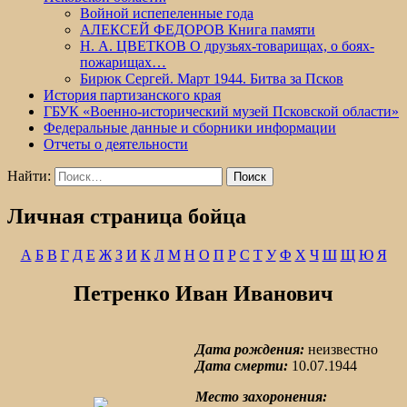
Войной испепеленные года
АЛЕКСЕЙ ФЕДОРОВ Книга памяти
Н. А. ЦВЕТКОВ О друзьях-товарищах, о боях-
пожарищах…
Бирюк Сергей. Март 1944. Битва за Псков
История партизанского края
ГБУК «Военно-исторический музей Псковской области»
Федеральные данные и сборники информации
Отчеты о деятельности
Найти:
Личная страница бойца
А
Б
В
Г
Д
Е
Ж
З
И
К
Л
М
Н
О
П
Р
С
Т
У
Ф
Х
Ч
Ш
Щ
Ю
Я
Петренко Иван Иванович
Дата рождения:
неизвестно
Дата смерти:
10.07.1944
Место захоронения: