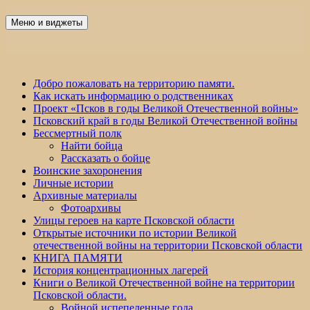
Перейти
к
Меню и виджеты
Победа 60
содержимому
Добро пожаловать на территорию памяти.
Как искать информацию о родственниках
Проект «Псков в годы Великой Отечественной войны»
Псковский край в годы Великой Отечественной войны
Бессмертный полк
Найти бойца
Рассказать о бойце
Воинские захоронения
Личные истории
Архивные материалы
Фотоархивы
Улицы героев на карте Псковской области
Открытые источники по истории Великой
отечественной войны на территории Псковской области
КНИГА ПАМЯТИ
История концентрационных лагерей
Книги о Великой Отечественной войне на территории
Псковской области.
Войной испепеленные года