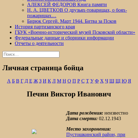
АЛЕКСЕЙ ФЕДОРОВ Книга памяти
Н. А. ЦВЕТКОВ О друзьях-товарищах, о боях-
пожарищах…
Бирюк Сергей. Март 1944. Битва за Псков
История партизанского края
ГБУК «Военно-исторический музей Псковской области»
Федеральные данные и сборники информации
Отчеты о деятельности
Найти:
Личная страница бойца
А
Б
В
Г
Д
Е
Ж
З
И
К
Л
М
Н
О
П
Р
С
Т
У
Ф
Х
Ч
Ш
Щ
Ю
Я
Печин Виктор Иванович
Дата рождения:
неизвестно
Дата смерти:
02.12.1943
Место захоронения:
Пустошкинский район, при