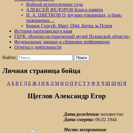
Войной испепеленные года
АЛЕКСЕЙ ФЕДОРОВ Книга памяти
Н. А. ЦВЕТКОВ О друзьях-товарищах, о боях-
пожарищах…
Бирюк Сергей. Март 1944. Битва за Псков
История партизанского края
ГБУК «Военно-исторический музей Псковской области»
Федеральные данные и сборники информации
Отчеты о деятельности
Найти:
Личная страница бойца
А
Б
В
Г
Д
Е
Ж
З
И
К
Л
М
Н
О
П
Р
С
Т
У
Ф
Х
Ч
Ш
Щ
Ю
Я
Щеглов Александр Егор
Дата рождения:
неизвестно
Дата смерти:
06.02.1944
Место захоронения: