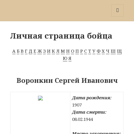
Победа 60
МЕНЮ
И
ВИДЖЕТЫ
Личная страница бойца
А
Б
В
Г
Д
Е
Ж
З
И
К
Л
М
Н
О
П
Р
С
Т
У
Ф
Х
Ч
Ш
Щ
Ю
Я
Воронкин Сергей Иванович
Дата рождения:
1907
Дата смерти:
08.02.1944
Место захоронения: