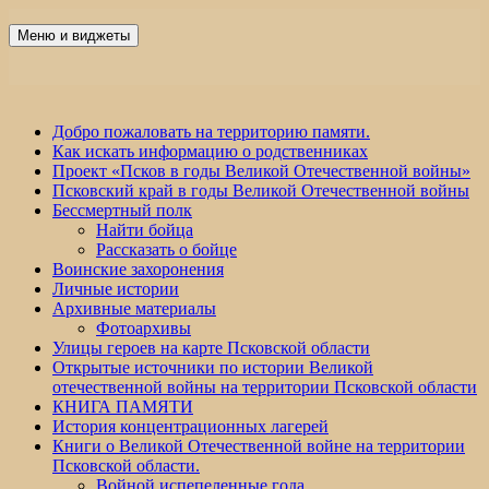
Перейти
к
Меню и виджеты
Победа 60
содержимому
Добро пожаловать на территорию памяти.
Как искать информацию о родственниках
Проект «Псков в годы Великой Отечественной войны»
Псковский край в годы Великой Отечественной войны
Бессмертный полк
Найти бойца
Рассказать о бойце
Воинские захоронения
Личные истории
Архивные материалы
Фотоархивы
Улицы героев на карте Псковской области
Открытые источники по истории Великой
отечественной войны на территории Псковской области
КНИГА ПАМЯТИ
История концентрационных лагерей
Книги о Великой Отечественной войне на территории
Псковской области.
Войной испепеленные года