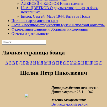
АЛЕКСЕЙ ФЕДОРОВ Книга памяти
Н. А. ЦВЕТКОВ О друзьях-товарищах, о боях-
пожарищах…
Бирюк Сергей. Март 1944. Битва за Псков
История партизанского края
ГБУК «Военно-исторический музей Псковской области»
Федеральные данные и сборники информации
Отчеты о деятельности
Найти:
Личная страница бойца
А
Б
В
Г
Д
Е
Ж
З
И
К
Л
М
Н
О
П
Р
С
Т
У
Ф
Х
Ч
Ш
Щ
Ю
Я
Щелин Петр Николаевич
Дата рождения:
неизвестно
Дата смерти:
25.11.1942
Место захоронения:
Великолукский район,