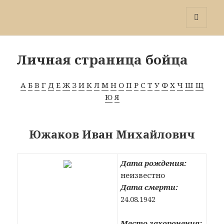
Победа 60
МЕНЮ
И
ВИДЖЕТЫ
Личная страница бойца
А
Б
В
Г
Д
Е
Ж
З
И
К
Л
М
Н
О
П
Р
С
Т
У
Ф
Х
Ч
Ш
Щ
Ю
Я
Южаков Иван Михайлович
Дата рождения:
неизвестно
Дата смерти:
24.08.1942
Место захоронения: