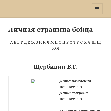
Победа 60
МЕНЮ
И
ВИДЖЕТЫ
Личная страница бойца
А
Б
В
Г
Д
Е
Ж
З
И
К
Л
М
Н
О
П
Р
С
Т
У
Ф
Х
Ч
Ш
Щ
Ю
Я
Щербинин В.Г.
Дата рождения:
неизвестно
Дата смерти:
неизвестно
Место захоронения: