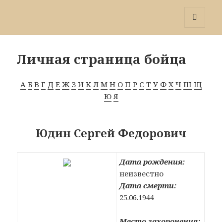
Победа 60
МЕНЮ
И
ВИДЖЕТЫ
Личная страница бойца
А
Б
В
Г
Д
Е
Ж
З
И
К
Л
М
Н
О
П
Р
С
Т
У
Ф
Х
Ч
Ш
Щ
Ю
Я
Юдин Сергей Федорович
Дата рождения:
неизвестно
Дата смерти:
25.06.1944
Место захоронения: