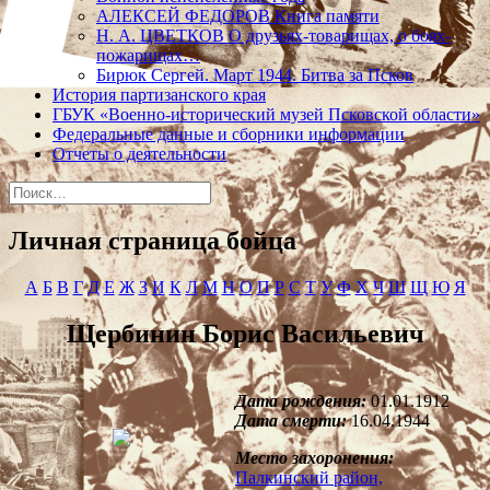
АЛЕКСЕЙ ФЕДОРОВ Книга памяти
Н. А. ЦВЕТКОВ О друзьях-товарищах, о боях-
пожарищах…
Бирюк Сергей. Март 1944. Битва за Псков
История партизанского края
ГБУК «Военно-исторический музей Псковской области»
Федеральные данные и сборники информации
Отчеты о деятельности
Найти:
Личная страница бойца
А
Б
В
Г
Д
Е
Ж
З
И
К
Л
М
Н
О
П
Р
С
Т
У
Ф
Х
Ч
Ш
Щ
Ю
Я
Щербинин Борис Васильевич
Дата рождения:
01.01.1912
Дата смерти:
16.04.1944
Место захоронения:
Палкинский район,