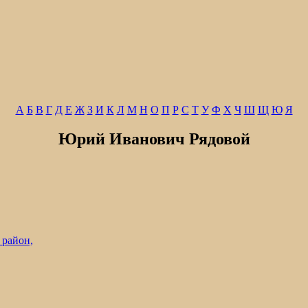
А
Б
В
Г
Д
Е
Ж
З
И
К
Л
М
Н
О
П
Р
С
Т
У
Ф
Х
Ч
Ш
Щ
Ю
Я
Юрий Иванович Рядовой
 район,