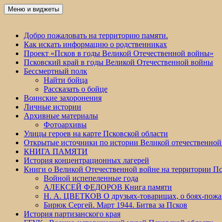
Перейти
Меню и виджеты
Победа 60
к
содержимому
Добро пожаловать на территорию памяти.
Как искать информацию о родственниках
Проект «Псков в годы Великой Отечественной войны»
Псковский край в годы Великой Отечественной войны
Бессмертный полк
Найти бойца
Рассказать о бойце
Воинские захоронения
Личные истории
Архивные материалы
Фотоархивы
Улицы героев на карте Псковской области
Открытые источники по истории Великой отечественной
КНИГА ПАМЯТИ
История концентрационных лагерей
Книги о Великой Отечественной войне на территории Пс
Войной испепеленные года
АЛЕКСЕЙ ФЕДОРОВ Книга памяти
Н. А. ЦВЕТКОВ О друзьях-товарищах, о боях-по
Бирюк Сергей. Март 1944. Битва за Псков
История партизанского края