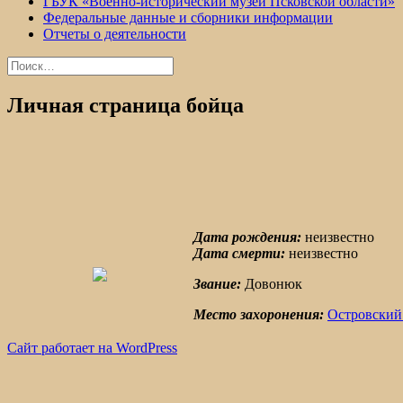
ГБУК «Военно-исторический музей Псковской области»
Федеральные данные и сборники информации
Отчеты о деятельности
Найти:
Личная страница бойца
Дата рождения:
неизвестно
Дата смерти:
неизвестно
Звание:
Довонюк
Место захоронения:
Островский
Сайт работает на WordPress