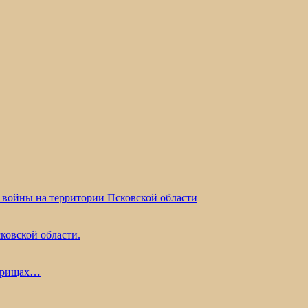
 войны на территории Псковской области
ковской области.
жарищах…