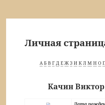
Личная страниц
А
Б
В
Г
Д
Е
Ж
З
И
К
Л
М
Н
О
Качин Виктор
Дата рожден