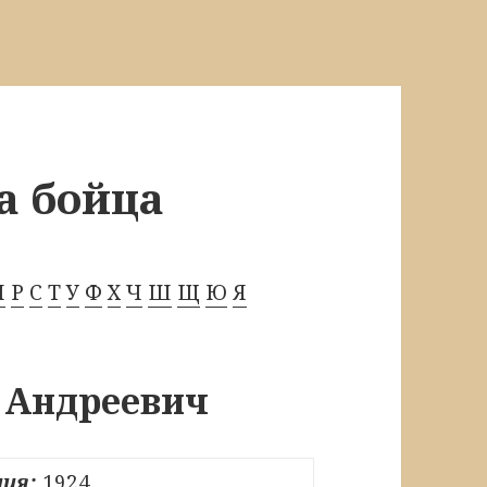
а бойца
П
Р
С
Т
У
Ф
Х
Ч
Ш
Щ
Ю
Я
 Андреевич
ия:
1924