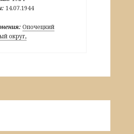
и:
14.07.1944
онения:
Опочецкий
й округ,