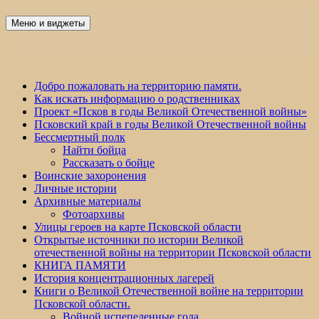
Перейти
к
Меню и виджеты
Победа 60
содержимому
Добро пожаловать на территорию памяти.
Как искать информацию о родственниках
Проект «Псков в годы Великой Отечественной войны»
Псковский край в годы Великой Отечественной войны
Бессмертный полк
Найти бойца
Рассказать о бойце
Воинские захоронения
Личные истории
Архивные материалы
Фотоархивы
Улицы героев на карте Псковской области
Открытые источники по истории Великой
отечественной войны на территории Псковской области
КНИГА ПАМЯТИ
История концентрационных лагерей
Книги о Великой Отечественной войне на территории
Псковской области.
Войной испепеленные года