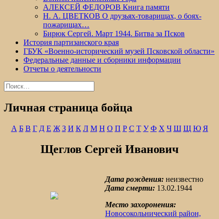
АЛЕКСЕЙ ФЕДОРОВ Книга памяти
Н. А. ЦВЕТКОВ О друзьях-товарищах, о боях-
пожарищах…
Бирюк Сергей. Март 1944. Битва за Псков
История партизанского края
ГБУК «Военно-исторический музей Псковской области»
Федеральные данные и сборники информации
Отчеты о деятельности
Найти:
Личная страница бойца
А
Б
В
Г
Д
Е
Ж
З
И
К
Л
М
Н
О
П
Р
С
Т
У
Ф
Х
Ч
Ш
Щ
Ю
Я
Щеглов Сергей Иванович
Дата рождения:
неизвестно
Дата смерти:
13.02.1944
Место захоронения:
Новосокольнический район,