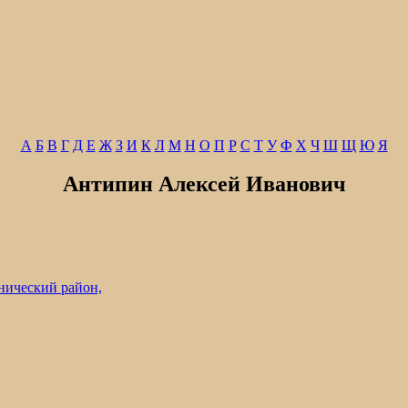
А
Б
В
Г
Д
Е
Ж
З
И
К
Л
М
Н
О
П
Р
С
Т
У
Ф
Х
Ч
Ш
Щ
Ю
Я
Антипин Алексей Иванович
нический район,