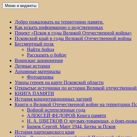
Перейти
Меню и виджеты
Победа 60
к
содержимому
Добро пожаловать на территорию памяти.
Как искать информацию о родственниках
Проект «Псков в годы Великой Отечественной войны»
Псковский край в годы Великой Отечественной войны
Бессмертный полк
Найти бойца
Рассказать о бойце
Воинские захоронения
Личные истории
Архивные материалы
Фотоархивы
Улицы героев на карте Псковской области
Открытые источники по истории Великой отечественной
КНИГА ПАМЯТИ
История концентрационных лагерей
Книги о Великой Отечественной войне на территории Пс
Войной испепеленные года
АЛЕКСЕЙ ФЕДОРОВ Книга памяти
Н. А. ЦВЕТКОВ О друзьях-товарищах, о боях-по
Бирюк Сергей. Март 1944. Битва за Псков
История партизанского края