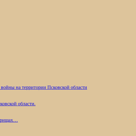
 войны на территории Псковской области
ковской области.
жарищах…