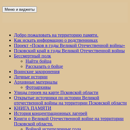
Перейти
к
Меню и виджеты
Победа 60
содержимому
Добро пожаловать на территорию памяти.
Как искать информацию о родственниках
Проект «Псков в годы Великой Отечественной войны»
Псковский край в годы Великой Отечественной войны
Бессмертный полк
Найти бойца
Рассказать о бойце
Воинские захоронения
Личные истории
Архивные материалы
Фотоархивы
Улицы героев на карте Псковской области
Открытые источники по истории Великой
отечественной войны на территории Псковской области
КНИГА ПАМЯТИ
История концентрационных лагерей
Книги о Великой Отечественной войне на территории
Псковской области.
Войной испепеленные года