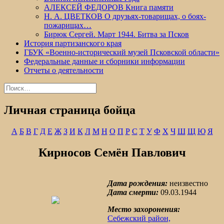
АЛЕКСЕЙ ФЕДОРОВ Книга памяти
Н. А. ЦВЕТКОВ О друзьях-товарищах, о боях-
пожарищах…
Бирюк Сергей. Март 1944. Битва за Псков
История партизанского края
ГБУК «Военно-исторический музей Псковской области»
Федеральные данные и сборники информации
Отчеты о деятельности
Найти:
Личная страница бойца
А
Б
В
Г
Д
Е
Ж
З
И
К
Л
М
Н
О
П
Р
С
Т
У
Ф
Х
Ч
Ш
Щ
Ю
Я
Кирносов Семён Павлович
Дата рождения:
неизвестно
Дата смерти:
09.03.1944
Место захоронения:
Себежский район,