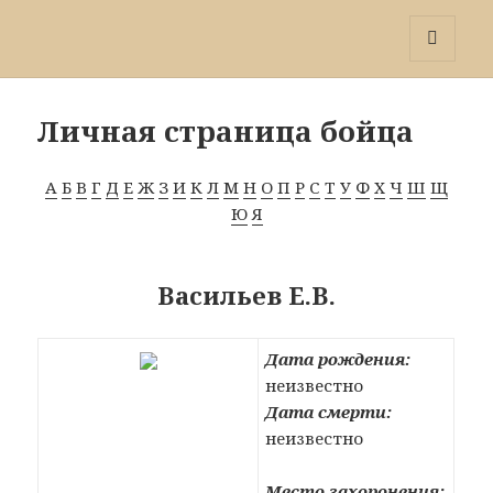
Победа 60
МЕНЮ
И
ВИДЖЕТЫ
Личная страница бойца
А
Б
В
Г
Д
Е
Ж
З
И
К
Л
М
Н
О
П
Р
С
Т
У
Ф
Х
Ч
Ш
Щ
Ю
Я
Васильев Е.В.
Дата рождения:
неизвестно
Дата смерти:
неизвестно
Место захоронения: