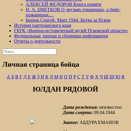
АЛЕКСЕЙ ФЕДОРОВ Книга памяти
Н. А. ЦВЕТКОВ О друзьях-товарищах, о боях-
пожарищах…
Бирюк Сергей. Март 1944. Битва за Псков
История партизанского края
ГБУК «Военно-исторический музей Псковской области»
Федеральные данные и сборники информации
Отчеты о деятельности
Найти:
Личная страница бойца
А
Б
В
Г
Д
Е
Ж
З
И
К
Л
М
Н
О
П
Р
С
Т
У
Ф
Х
Ч
Ш
Щ
Ю
Я
ЮЛДАН РЯДОВОЙ
Дата рождения:
неизвестно
Дата смерти:
09.04.1944
Звание:
АБДУРАХМАНОВ