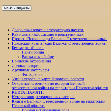
Перейти
к
Меню и виджеты
Победа 60
содержимому
Добро пожаловать на территорию памяти.
Как искать информацию о родственниках
Проект «Псков в годы Великой Отечественной войны»
Псковский край в годы Великой Отечественной войны
Бессмертный полк
Найти бойца
Рассказать о бойце
Воинские захоронения
Личные истории
Архивные материалы
Фотоархивы
Улицы героев на карте Псковской области
Открытые источники по истории Великой
отечественной войны на территории Псковской области
КНИГА ПАМЯТИ
История концентрационных лагерей
Книги о Великой Отечественной войне на территории
Псковской области.
Войной испепеленные года