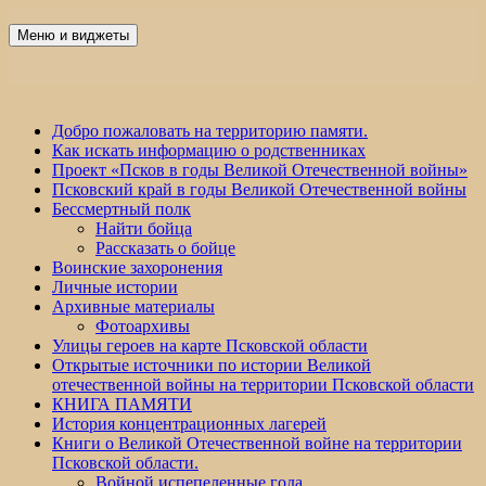
Перейти
к
Меню и виджеты
Победа 60
содержимому
Добро пожаловать на территорию памяти.
Как искать информацию о родственниках
Проект «Псков в годы Великой Отечественной войны»
Псковский край в годы Великой Отечественной войны
Бессмертный полк
Найти бойца
Рассказать о бойце
Воинские захоронения
Личные истории
Архивные материалы
Фотоархивы
Улицы героев на карте Псковской области
Открытые источники по истории Великой
отечественной войны на территории Псковской области
КНИГА ПАМЯТИ
История концентрационных лагерей
Книги о Великой Отечественной войне на территории
Псковской области.
Войной испепеленные года