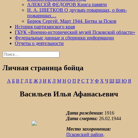
АЛЕКСЕЙ ФЕДОРОВ Книга памяти
Н. А. ЦВЕТКОВ О друзьях-товарищах, о боях-
пожарищах…
Бирюк Сергей. Март 1944. Битва за Псков
История партизанского края
ГБУК «Военно-исторический музей Псковской области»
Федеральные данные и сборники информации
Отчеты о деятельности
Найти:
Личная страница бойца
А
Б
В
Г
Д
Е
Ж
З
И
К
Л
М
Н
О
П
Р
С
Т
У
Ф
Х
Ч
Ш
Щ
Ю
Я
Васильев Илья Афанасьевич
Дата рождения:
1916
Дата смерти:
26.02.1944
Место захоронения:
Псковский район,