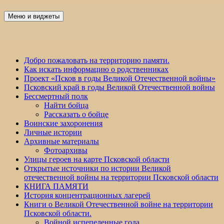
Перейти
к
Меню и виджеты
Победа 60
содержимому
Добро пожаловать на территорию памяти.
Как искать информацию о родственниках
Проект «Псков в годы Великой Отечественной войны»
Псковский край в годы Великой Отечественной войны
Бессмертный полк
Найти бойца
Рассказать о бойце
Воинские захоронения
Личные истории
Архивные материалы
Фотоархивы
Улицы героев на карте Псковской области
Открытые источники по истории Великой
отечественной войны на территории Псковской области
КНИГА ПАМЯТИ
История концентрационных лагерей
Книги о Великой Отечественной войне на территории
Псковской области.
Войной испепеленные года