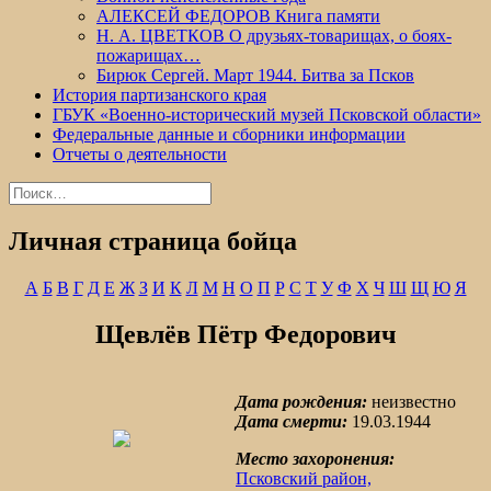
АЛЕКСЕЙ ФЕДОРОВ Книга памяти
Н. А. ЦВЕТКОВ О друзьях-товарищах, о боях-
пожарищах…
Бирюк Сергей. Март 1944. Битва за Псков
История партизанского края
ГБУК «Военно-исторический музей Псковской области»
Федеральные данные и сборники информации
Отчеты о деятельности
Найти:
Личная страница бойца
А
Б
В
Г
Д
Е
Ж
З
И
К
Л
М
Н
О
П
Р
С
Т
У
Ф
Х
Ч
Ш
Щ
Ю
Я
Щевлёв Пётр Федорович
Дата рождения:
неизвестно
Дата смерти:
19.03.1944
Место захоронения:
Псковский район,