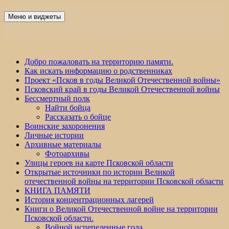
Перейти
к
Меню и виджеты
Победа 60
содержимому
Добро пожаловать на территорию памяти.
Как искать информацию о родственниках
Проект «Псков в годы Великой Отечественной войны»
Псковский край в годы Великой Отечественной войны
Бессмертный полк
Найти бойца
Рассказать о бойце
Воинские захоронения
Личные истории
Архивные материалы
Фотоархивы
Улицы героев на карте Псковской области
Открытые источники по истории Великой
отечественной войны на территории Псковской области
КНИГА ПАМЯТИ
История концентрационных лагерей
Книги о Великой Отечественной войне на территории
Псковской области.
Войной испепеленные года