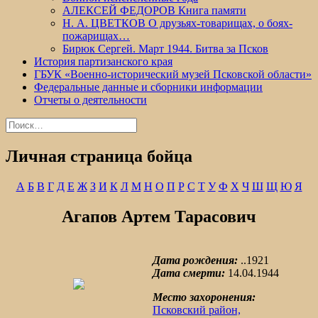
АЛЕКСЕЙ ФЕДОРОВ Книга памяти
Н. А. ЦВЕТКОВ О друзьях-товарищах, о боях-
пожарищах…
Бирюк Сергей. Март 1944. Битва за Псков
История партизанского края
ГБУК «Военно-исторический музей Псковской области»
Федеральные данные и сборники информации
Отчеты о деятельности
Найти:
Личная страница бойца
А
Б
В
Г
Д
Е
Ж
З
И
К
Л
М
Н
О
П
Р
С
Т
У
Ф
Х
Ч
Ш
Щ
Ю
Я
Агапов Артем Тарасович
Дата рождения:
..1921
Дата смерти:
14.04.1944
Место захоронения:
Псковский район,