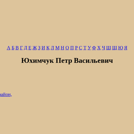
А
Б
В
Г
Д
Е
Ж
З
И
К
Л
М
Н
О
П
Р
С
Т
У
Ф
Х
Ч
Ш
Щ
Ю
Я
Юхимчук Петр Васильевич
район,