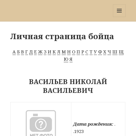
Победа 60
МЕНЮ
И
ВИДЖЕТЫ
Личная страница бойца
А
Б
В
Г
Д
Е
Ж
З
И
К
Л
М
Н
О
П
Р
С
Т
У
Ф
Х
Ч
Ш
Щ
Ю
Я
ВАСИЛЬЕВ НИКОЛАЙ
ВАСИЛЬЕВИЧ
Дата рождения:
.
.1923