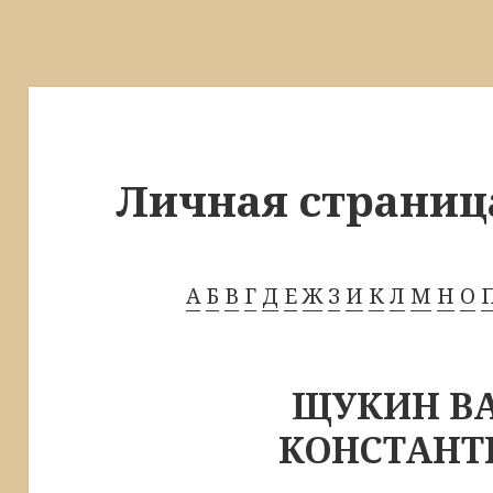
Личная страниц
А
Б
В
Г
Д
Е
Ж
З
И
К
Л
М
Н
О
ЩУКИН В
КОНСТАНТ