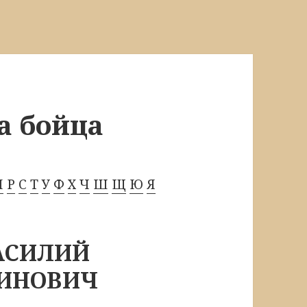
а бойца
П
Р
С
Т
У
Ф
Х
Ч
Ш
Щ
Ю
Я
АСИЛИЙ
ИНОВИЧ