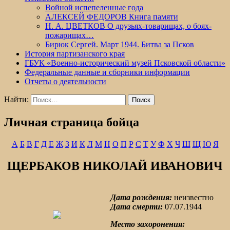
Войной испепеленные года
АЛЕКСЕЙ ФЕДОРОВ Книга памяти
Н. А. ЦВЕТКОВ О друзьях-товарищах, о боях-
пожарищах…
Бирюк Сергей. Март 1944. Битва за Псков
История партизанского края
ГБУК «Военно-исторический музей Псковской области»
Федеральные данные и сборники информации
Отчеты о деятельности
Найти:
Личная страница бойца
А
Б
В
Г
Д
Е
Ж
З
И
К
Л
М
Н
О
П
Р
С
Т
У
Ф
Х
Ч
Ш
Щ
Ю
Я
ЩЕРБАКОВ НИКОЛАЙ ИВАНОВИЧ
Дата рождения:
неизвестно
Дата смерти:
07.07.1944
Место захоронения: