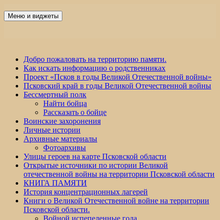
Перейти
к
Меню и виджеты
Победа 60
содержимому
Добро пожаловать на территорию памяти.
Как искать информацию о родственниках
Проект «Псков в годы Великой Отечественной войны»
Псковский край в годы Великой Отечественной войны
Бессмертный полк
Найти бойца
Рассказать о бойце
Воинские захоронения
Личные истории
Архивные материалы
Фотоархивы
Улицы героев на карте Псковской области
Открытые источники по истории Великой
отечественной войны на территории Псковской области
КНИГА ПАМЯТИ
История концентрационных лагерей
Книги о Великой Отечественной войне на территории
Псковской области.
Войной испепеленные года