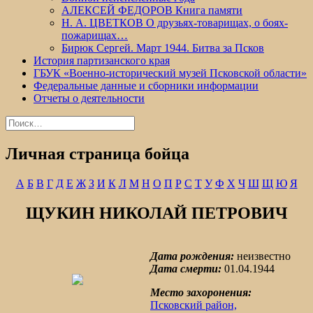
АЛЕКСЕЙ ФЕДОРОВ Книга памяти
Н. А. ЦВЕТКОВ О друзьях-товарищах, о боях-
пожарищах…
Бирюк Сергей. Март 1944. Битва за Псков
История партизанского края
ГБУК «Военно-исторический музей Псковской области»
Федеральные данные и сборники информации
Отчеты о деятельности
Найти:
Личная страница бойца
А
Б
В
Г
Д
Е
Ж
З
И
К
Л
М
Н
О
П
Р
С
Т
У
Ф
Х
Ч
Ш
Щ
Ю
Я
ЩУКИН НИКОЛАЙ ПЕТРОВИЧ
Дата рождения:
неизвестно
Дата смерти:
01.04.1944
Место захоронения:
Псковский район,