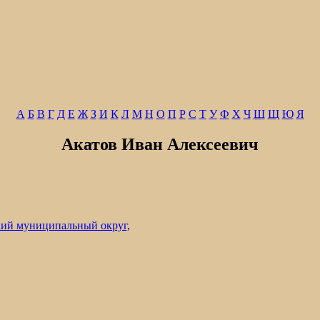
А
Б
В
Г
Д
Е
Ж
З
И
К
Л
М
Н
О
П
Р
С
Т
У
Ф
Х
Ч
Ш
Щ
Ю
Я
Акатов Иван Алексеевич
ий муниципальный округ,