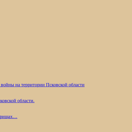
 войны на территории Псковской области
ковской области.
жарищах…