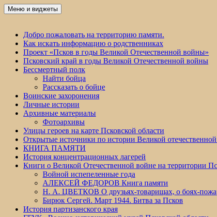
Перейти
Меню и виджеты
Победа 60
к
содержимому
Добро пожаловать на территорию памяти.
Как искать информацию о родственниках
Проект «Псков в годы Великой Отечественной войны»
Псковский край в годы Великой Отечественной войны
Бессмертный полк
Найти бойца
Рассказать о бойце
Воинские захоронения
Личные истории
Архивные материалы
Фотоархивы
Улицы героев на карте Псковской области
Открытые источники по истории Великой отечественной
КНИГА ПАМЯТИ
История концентрационных лагерей
Книги о Великой Отечественной войне на территории Пс
Войной испепеленные года
АЛЕКСЕЙ ФЕДОРОВ Книга памяти
Н. А. ЦВЕТКОВ О друзьях-товарищах, о боях-по
Бирюк Сергей. Март 1944. Битва за Псков
История партизанского края