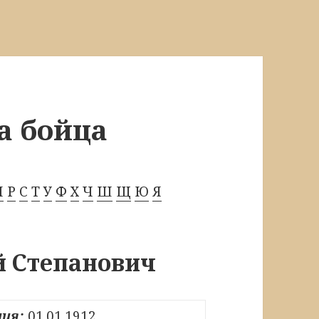
а бойца
П
Р
С
Т
У
Ф
Х
Ч
Ш
Щ
Ю
Я
й Степанович
ия:
01.01.1912