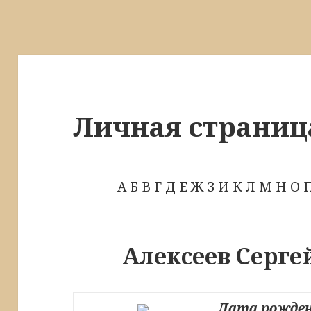
Личная страниц
А
Б
В
Г
Д
Е
Ж
З
И
К
Л
М
Н
О
Алексеев Серге
Дата рожден