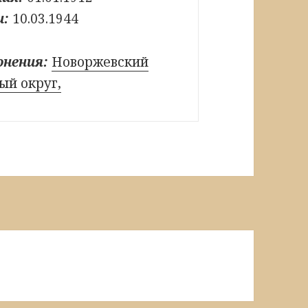
и:
10.03.1944
онения:
Новоржевский
й округ,