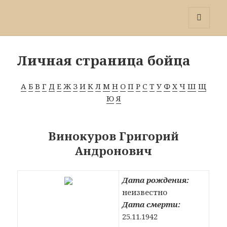
Победа 60
МЕНЮ
И
ВИДЖЕТЫ
Личная страница бойца
А
Б
В
Г
Д
Е
Ж
З
И
К
Л
М
Н
О
П
Р
С
Т
У
Ф
Х
Ч
Ш
Щ
Ю
Я
Винокуров Григорий
Андронович
Дата рождения:
неизвестно
Дата смерти:
25.11.1942