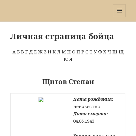
Победа 60
МЕНЮ
И
ВИДЖЕТЫ
Личная страница бойца
А
Б
В
Г
Д
Е
Ж
З
И
К
Л
М
Н
О
П
Р
С
Т
У
Ф
Х
Ч
Ш
Щ
Ю
Я
Щитов Степан
Дата рождения:
неизвестно
Дата смерти:
04.06.1943
Звание:
партизан