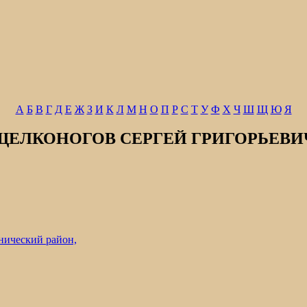
А
Б
В
Г
Д
Е
Ж
З
И
К
Л
М
Н
О
П
Р
С
Т
У
Ф
Х
Ч
Ш
Щ
Ю
Я
ЩЕЛКОНОГОВ СЕРГЕЙ ГРИГОРЬЕВИ
нический район,