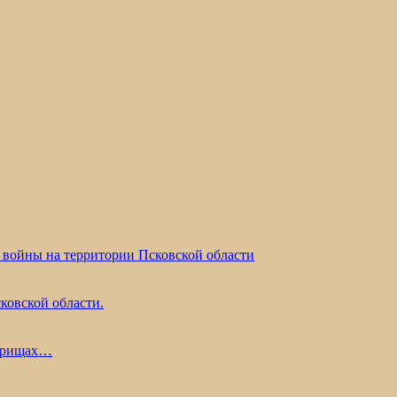
 войны на территории Псковской области
ковской области.
жарищах…