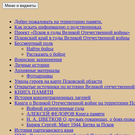
Перейти
Меню и виджеты
Победа 60
к
содержимому
Добро пожаловать на территорию памяти.
Как искать информацию о родственниках
Проект «Псков в годы Великой Отечественной войны»
Псковский край в годы Великой Отечественной войны
Бессмертный полк
Найти бойца
Рассказать о бойце
Воинские захоронения
Личные истории
Архивные материалы
Фотоархивы
Улицы героев на карте Псковской области
Открытые источники по истории Великой отечественной
КНИГА ПАМЯТИ
История концентрационных лагерей
Книги о Великой Отечественной войне на территории Пс
Войной испепеленные года
АЛЕКСЕЙ ФЕДОРОВ Книга памяти
Н. А. ЦВЕТКОВ О друзьях-товарищах, о боях-по
Бирюк Сергей. Март 1944. Битва за Псков
История партизанского края