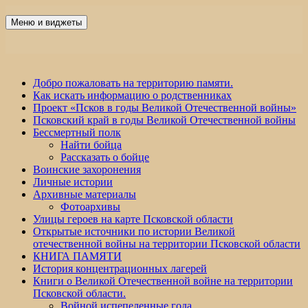
Перейти
к
Меню и виджеты
Победа 60
содержимому
Добро пожаловать на территорию памяти.
Как искать информацию о родственниках
Проект «Псков в годы Великой Отечественной войны»
Псковский край в годы Великой Отечественной войны
Бессмертный полк
Найти бойца
Рассказать о бойце
Воинские захоронения
Личные истории
Архивные материалы
Фотоархивы
Улицы героев на карте Псковской области
Открытые источники по истории Великой
отечественной войны на территории Псковской области
КНИГА ПАМЯТИ
История концентрационных лагерей
Книги о Великой Отечественной войне на территории
Псковской области.
Войной испепеленные года