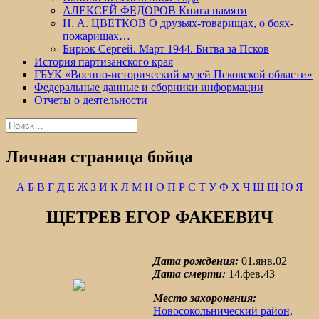
АЛЕКСЕЙ ФЕДОРОВ Книга памяти
Н. А. ЦВЕТКОВ О друзьях-товарищах, о боях-
пожарищах…
Бирюк Сергей. Март 1944. Битва за Псков
История партизанского края
ГБУК «Военно-исторический музей Псковской области»
Федеральные данные и сборники информации
Отчеты о деятельности
Найти:
Личная страница бойца
А
Б
В
Г
Д
Е
Ж
З
И
К
Л
М
Н
О
П
Р
С
Т
У
Ф
Х
Ч
Ш
Щ
Ю
Я
ЩЕТРЕВ ЕГОР ФАКЕЕВИЧ
Дата рождения:
01.янв.02
Дата смерти:
14.фев.43
Место захоронения:
Новосокольнический район,