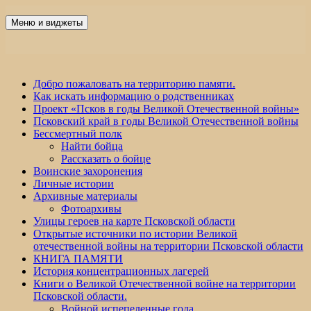
Перейти
к
Меню и виджеты
Победа 60
содержимому
Добро пожаловать на территорию памяти.
Как искать информацию о родственниках
Проект «Псков в годы Великой Отечественной войны»
Псковский край в годы Великой Отечественной войны
Бессмертный полк
Найти бойца
Рассказать о бойце
Воинские захоронения
Личные истории
Архивные материалы
Фотоархивы
Улицы героев на карте Псковской области
Открытые источники по истории Великой
отечественной войны на территории Псковской области
КНИГА ПАМЯТИ
История концентрационных лагерей
Книги о Великой Отечественной войне на территории
Псковской области.
Войной испепеленные года