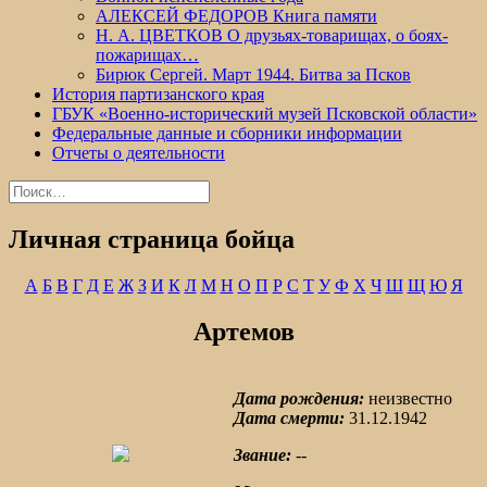
АЛЕКСЕЙ ФЕДОРОВ Книга памяти
Н. А. ЦВЕТКОВ О друзьях-товарищах, о боях-
пожарищах…
Бирюк Сергей. Март 1944. Битва за Псков
История партизанского края
ГБУК «Военно-исторический музей Псковской области»
Федеральные данные и сборники информации
Отчеты о деятельности
Найти:
Личная страница бойца
А
Б
В
Г
Д
Е
Ж
З
И
К
Л
М
Н
О
П
Р
С
Т
У
Ф
Х
Ч
Ш
Щ
Ю
Я
Артемов
Дата рождения:
неизвестно
Дата смерти:
31.12.1942
Звание:
--