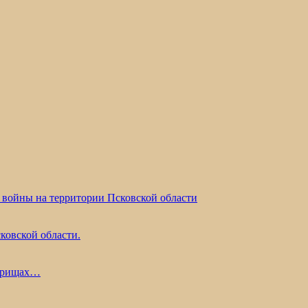
 войны на территории Псковской области
ковской области.
жарищах…