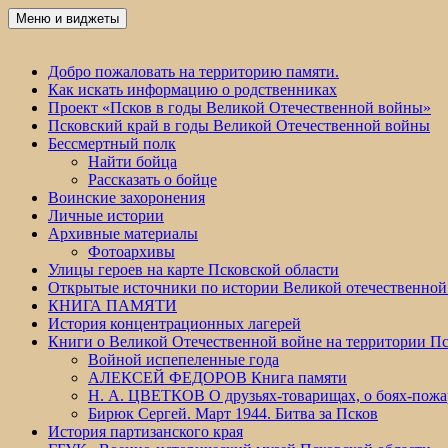
Перейти
Меню и виджеты
Победа 60
к
содержимому
Добро пожаловать на территорию памяти.
Как искать информацию о родственниках
Проект «Псков в годы Великой Отечественной войны»
Псковский край в годы Великой Отечественной войны
Бессмертный полк
Найти бойца
Рассказать о бойце
Воинские захоронения
Личные истории
Архивные материалы
Фотоархивы
Улицы героев на карте Псковской области
Открытые источники по истории Великой отечественной
КНИГА ПАМЯТИ
История концентрационных лагерей
Книги о Великой Отечественной войне на территории Пс
Войной испепеленные года
АЛЕКСЕЙ ФЕДОРОВ Книга памяти
Н. А. ЦВЕТКОВ О друзьях-товарищах, о боях-по
Бирюк Сергей. Март 1944. Битва за Псков
История партизанского края