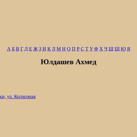
А
Б
В
Г
Д
Е
Ж
З
И
К
Л
М
Н
О
П
Р
С
Т
У
Ф
Х
Ч
Ш
Щ
Ю
Я
Юлдашев Ахмед
и, ул. Колхозная